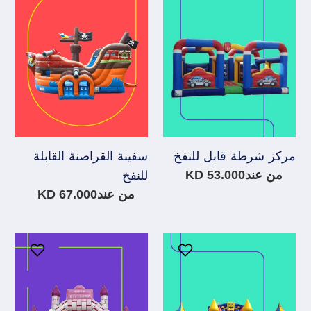
شرطة
القراصنة
قابل
القابلة
للنفخ
للنفخ
مركز شرطة قابل للنفخ
سفينة القراصنة القابلة
سعر
من عند53.000 KD
للنفخ
عادي
سعر
من عند67.000 KD
عادي
زحليقة
قلعة
سبونج
الأميرة
بوب
القابلة
القابلة
للنفخ